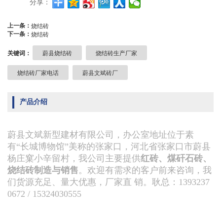
分享：
上一条：
烧结砖
下一条：
烧结砖
关键词：
蔚县烧结砖
烧结砖生产厂家
烧结砖厂家电话
蔚县文斌砖厂
产品介绍
蔚县文斌新型建材有限公司，办公室地址位于素
有“长城博物馆”美称的张家口，河北省张家口市蔚县
杨庄窠小辛留村，我公司主要提供
红砖、煤矸石砖、
烧结砖制造与销售
。欢迎有需求的客户前来咨询，我
们货源充足、量大优惠，厂家直 销。耿总：1393237
0672 / 15324030555