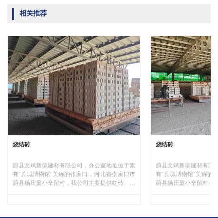
相关推荐
烧结砖
烧结砖
蔚县文斌新型建材有限公司，办公室地址位于素
蔚县文斌新型建材有限
有“长城博物馆”美称的张家口，河北省张家口市
有“长城博物馆”美称的
蔚县杨庄窠小辛留村，我公司主要提供红砖、煤
蔚县杨庄窠小辛留村，
矸石砖、烧结砖制造与销售。欢迎有需求的客户
矸石砖、烧结砖制造与
前来咨询，我们货源充足、量大优惠，厂家直
前来咨询，我们货源充
销。
销。