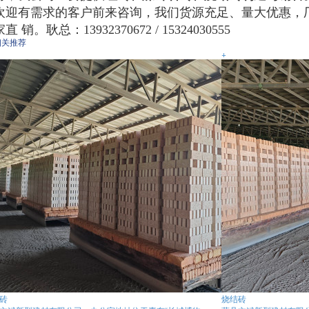
欢迎有需求的客户前来咨询，我们货源充足、量大优惠，
直 销。耿总：13932370672 / 15324030555
相关推荐
+
砖
烧结砖