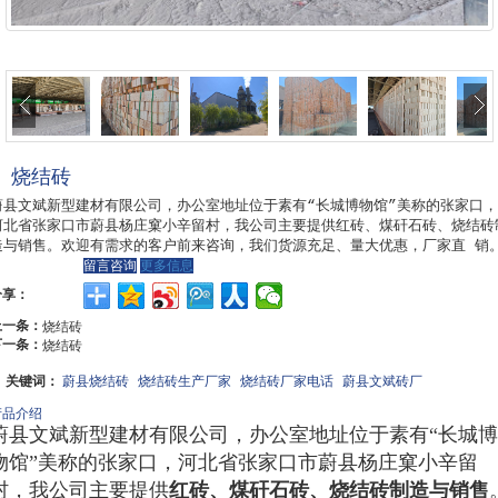
烧结砖
蔚县文斌新型建材有限公司，办公室地址位于素有“长城博物馆”美称的张家口，
河北省张家口市蔚县杨庄窠小辛留村，我公司主要提供红砖、煤矸石砖、烧结砖
造与销售。欢迎有需求的客户前来咨询，我们货源充足、量大优惠，厂家直 销
留言咨询
更多信息
分享：
上一条：
烧结砖
下一条：
烧结砖
关键词：
蔚县烧结砖
烧结砖生产厂家
烧结砖厂家电话
蔚县文斌砖厂
产品介绍
蔚县文斌新型建材有限公司，办公室地址位于素有“长城博
物馆”美称的张家口，河北省张家口市蔚县杨庄窠小辛留
村，我公司主要提供
红砖、煤矸石砖、烧结砖制造与销售