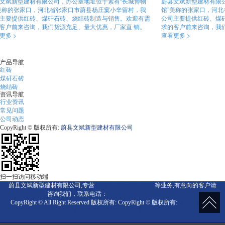
文斌新型建材有限公司，办公室地址位于素有“长城博物
蔚县文斌新型建材有限
美称的张家口，河北省张家口市蔚县杨庄窠小辛留村，我
馆”美称的张家口，河
主要提供红砖、煤矸石砖、烧结砖制造与销售。欢迎有需
公司主要提供红砖、煤
客户前来咨询，我们货源充足、量大优惠，厂家直 销。
求的客户前来咨询，我
更多 >
查看更多 >
产品导航
红砖
煤矸石砖
烧结砖
资讯导航
行业资讯
常见问题
公司动态
CopyRight © 版权所有:
蔚县文斌新型建材有限公司
扫一扫访问移动端
蔚县文斌新型建材有限公司,专营
红砖
煤矸石砖
烧结砖
等业务,有意向的客户请
咨询我们，联系电话：
13932370672 / 15324030555
CopyRight © All Right Reserved 版权所有: CopyRight © 版权所有:
蔚县文斌新型
建材有限公司
网站地图
XML